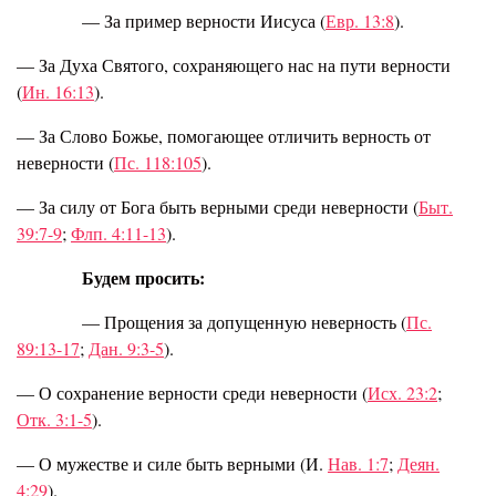
— За пример верности Иисуса (
Евр. 13:8
).
— За Духа Святого, сохраняющего нас на пути верности
(
Ин. 16:13
).
— За Слово Божье, помогающее отличить верность от
неверности (
Пс. 118:105
).
— За силу от Бога быть верными среди неверности (
Быт.
39:7-9
;
Флп. 4:11-13
).
Будем просить:
— Прощения за допущенную неверность (
Пс.
89:13-17
;
Дан. 9:3-5
).
— О сохранение верности среди неверности (
Исх. 23:2
;
Отк. 3:1-5
).
— О мужестве и силе быть верными (И.
Нав. 1:7
;
Деян.
4:29
).