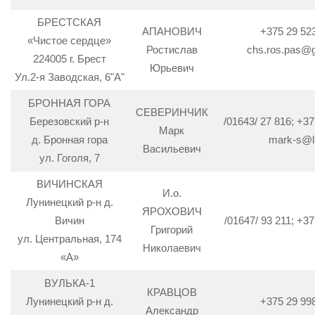
БРЕСТСКАЯ
АПАНОВИЧ
+375 29 52
«Чистое сердце»
Ростислав
chs.ros.pas@
224005 г. Брест
Юрьевич
Ул.2-я Заводская, 6"А"
БРОННАЯ ГОРА
СЕВЕРИНЧИК
Березовский р-н
/01643/ 27 816; +37
Марк
д. Бронная гора
mark-s@li
Васильевич
ул. Гоголя, 7
ВИЧИНСКАЯ
И.о.
Лунинецкий р-н д.
ЯРОХОВИЧ
Вичин
/01647/ 93 211; +37
Григорий
ул. Центральная, 174
Николаевич
«А»
ВУЛЬКА-1
КРАВЦОВ
Лунинецкий р-н д.
+375 29 99
Александр