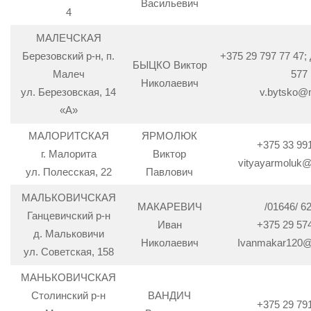
Васильевич
4
МАЛЕЧСКАЯ
Березовский р-н, п.
+375 29 797 77 47; 
БЫЦКО Виктор
Малеч
577
Николаевич
ул. Березовская, 14
v.bytsko@m
«А»
МАЛОРИТСКАЯ
ЯРМОЛЮК
+375 33 99
г. Малорита
Виктор
vityayarmoluk
ул. Полесская, 22
Павлович
МАЛЬКОВИЧСКАЯ
МАКАРЕВИЧ
/01646/ 62
Ганцевичский р-н
Иван
+375 29 57
д. Мальковичи
Николаевич
Ivanmakar120@
ул. Советская, 158
МАНЬКОВИЧСКАЯ
Столинский р-н
ВАНДИЧ
+375 29 79