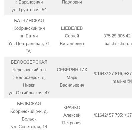
г. Барановичи
Павлович
ул. Грунтовая, 54
БАТЧИНСКАЯ
Кобринский р-н
ШЕВЕЛЕВ
д. Батчи
Сергей
375 29 806 42
Ул. Центральная, 71
Витальевич
batchi_churc
"А"
БЕЛООЗЕРСКАЯ
Березовский р-н
СЕВЕРИНЧИК
/01643/ 27 816; +37
г. Белоозерск, д.
Марк
mark-s@li
Нивки
Васильевич
ул. Октябрьская, 47
БЕЛЬСКАЯ
КРАЧКО
Кобринский р-н, д.
Алексей
/01642/ 57 795; +37
Бельск
Петрович
ул. Советская, 14