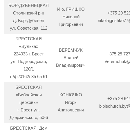
БОР-ДУБЕНЕЦКАЯ
И.о. ГРИШКО
Столинский р-н
+375 29 52
Николай
Д. Бор-Дубенец
nikolajgrishko7
Григорьевич
ул. Советская, 112
БРЕСТСКАЯ
«Вулька»
ВЕРЕМЧУК
224033 г. Брест
+375 29 727
Андрей
ул. Подгородская,
Veremchuk@i
Владимирович
120/1
т /ф /0162/ 35 65 61
БРЕСТСКАЯ
«Библейская
КОНЮЧКО
+375 29 64
церковь»
Игорь
biblechurch.by
г. Брест ул.
Анатольевич
Дзержинского, 50-6
БРЕСТСКАЯ "Дом