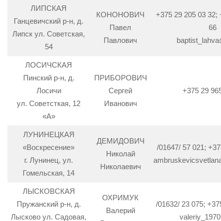
ЛИПСКАЯ
КОНОНОВИЧ
+375 29 205 03 32; 
Ганцевичский р-н, д.
Павел
66
Липск ул. Советская,
Павлович
baptist_lahva
54
ЛОСИЧСКАЯ
Пинский р-н, д.
ПРИБОРОВИЧ
Лосичи
Сергей
+375 29 96
ул. Советсткая, 12
Иванович
«А»
ЛУНИНЕЦКАЯ
ДЕМИДОВИЧ
«Воскресение»
/01647/ 57 021; +37
Николай
г. Лунинец, ул.
ambruskevicsvetla
Николаевич
Гомельская, 14
ЛЫСКОВСКАЯ
ОХРИМУК
Пружанский р-н, д.
/01632/ 23 075; +37
Валерий
Лысково ул. Садовая,
valeriy_197