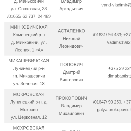
д. Маньковичи
Владимир
vand-vladimir
ул. Совхозная, 33
Аркадьевич
/01655/ 62 737; 24 489
МИНКОВИЧСКАЯ
АСТАПЕНКО
Каменецкий р-н
/01631/ 94 433; +37
Николай
д. Минковичи, ул.
Vadims1982
Леонидович
Лесная, 1 «А»
МИКАШЕВИЧСКАЯ
ПОПОВИЧ
Лунинецкий р-н
+375 29 22
Дмитрий
г.п. Микашевичи
dimabaptist
Викторович
ул. Зеленая, 18
МОКРОВСКАЯ
ПРОКОПОВИЧ
Лунинецкий р-н, д.
/01647/ 93 250, +37
Владимир
Мокрово
galya.prokopovic
Михайлович
ул. Церковная, 12
МОХРОВСКАЯ