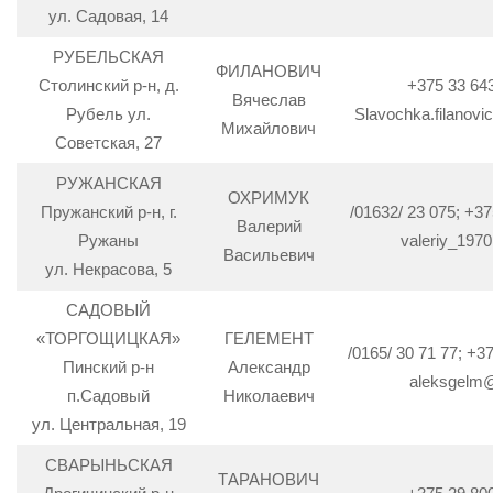
ул. Садовая, 14
РУБЕЛЬСКАЯ
ФИЛАНОВИЧ
Столинский р-н, д.
+375 33 64
Вячеслав
Рубель ул.
Slavochka.filanovi
Михайлович
Советская, 27
РУЖАНСКАЯ
ОХРИМУК
Пружанский р-н, г.
/01632/ 23 075; +37
Валерий
Ружаны
valeriy_197
Васильевич
ул. Некрасова, 5
САДОВЫЙ
«ТОРГОЩИЦКАЯ»
ГЕЛЕМЕНТ
/0165/ 30 71 77; +3
Пинский р-н
Александр
aleksgelm@
п.Садовый
Николаевич
ул. Центральная, 19
СВАРЫНЬСКАЯ
ТАРАНОВИЧ