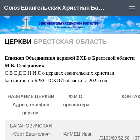
Союз Евангельских Христиан Баптистов
Под записью
ЦЕРКВИ
БРЕСТСКАЯ ОБЛАСТЬ
Епископ Объединения церквей ЕХБ в Брестской области
М.В. Северинчик
С В Е Д Е Н И Я о церквах евангельских христиан
баптистов по БРЕСТСКОЙ области за 2025 год
НАЗВАНИЕ ЦЕРКВИ
Ф.И.О.
КОНТА
Адрес, телефон
пресвитера
церкви.
БАРАНОВИЧСКАЯ
«Свет Евангелия»
НАУМЕЦ Иван
/0163/60 52 66; +37