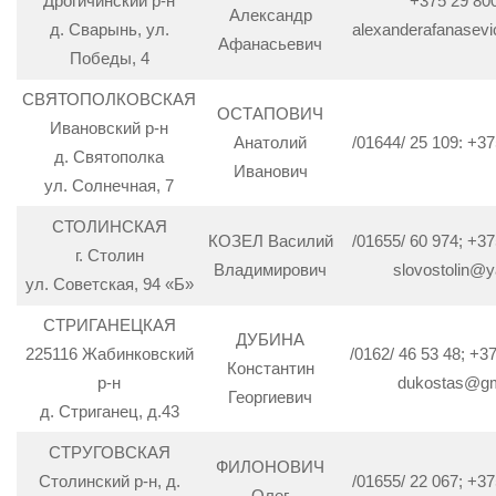
Дрогичинский р-н
+375 29 80
Александр
д. Сварынь, ул.
alexanderafanasev
Афанасьевич
Победы, 4
СВЯТОПОЛКОВСКАЯ
ОСТАПОВИЧ
Ивановский р-н
Анатолий
/01644/ 25 109: +37
д. Святополка
Иванович
ул. Солнечная, 7
СТОЛИНСКАЯ
КОЗЕЛ Василий
/01655/ 60 974; +37
г. Столин
Владимирович
slovostolin@
ул. Советская, 94 «Б»
СТРИГАНЕЦКАЯ
ДУБИНА
225116 Жабинковский
/0162/ 46 53 48; +3
Константин
р-н
dukostas@gm
Георгиевич
д. Стриганец, д.43
СТРУГОВСКАЯ
ФИЛОНОВИЧ
Столинский р-н, д.
/01655/ 22 067; +37
Олег