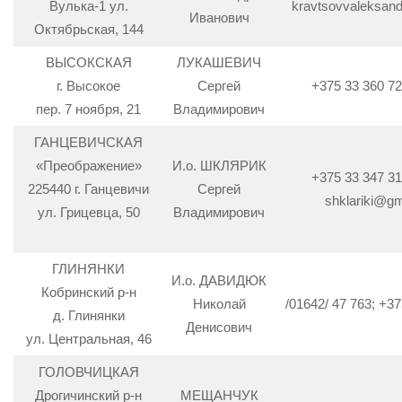
Вулька-1 ул.
kravtsovvaleksan
Иванович
Октябрьская, 144
ВЫСОКСКАЯ
ЛУКАШЕВИЧ
г. Высокое
Сергей
+375 33 360 7
пер. 7 ноября, 21
Владимирович
ГАНЦЕВИЧСКАЯ
«Преображение»
И.о. ШКЛЯРИК
+375 33 347 3
225440 г. Ганцевичи
Сергей
shklariki@g
ул. Грицевца, 50
Владимирович
ГЛИНЯНКИ
И.о. ДАВИДЮК
Кобринский р-н
Николай
/01642/ 47 763; +37
д. Глинянки
Денисович
ул. Центральная, 46
ГОЛОВЧИЦКАЯ
Дрогичинский р-н
МЕЩАНЧУК