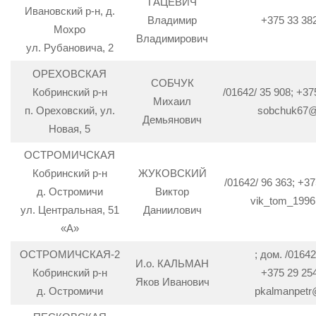
ГАЦЕВИЧ
Ивановский р-н, д.
Владимир
+375 33 38
Мохро
Владимирович
ул. Рубановича, 2
ОРЕХОВСКАЯ
СОБЧУК
Кобринский р-н
/01642/ 35 908; +37
Михаил
п. Ореховский, ул.
sobchuk67@
Демьянович
Новая, 5
ОСТРОМИЧСКАЯ
Кобринский р-н
ЖУКОВСКИЙ
/01642/ 96 363; +37
д. Остромичи
Виктор
vik_tom_1996
ул. Центральная, 51
Даниилович
«А»
ОСТРОМИЧСКАЯ-2
; дом. /01642
И.о. КАЛЬМАН
Кобринский р-н
+375 29 25
Яков Иванович
д. Остромичи
pkalmanpetr