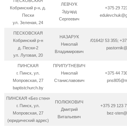
ПЕСКОВСКАЯ
ЛЕВЧУК
Кобринский р-н, д.
+375 29 72
Эдуард
Пески
edulevchuk@g
Сергеевич
ул. Зеленая, 24
ПЕСКОВСКАЯ
НАЗАРУК
Кобринский р-н
/01642/ 53 355; +37
Николай
д. Пески-2
pastornik@
Владимирович
ул. Луговая, 20
ПИНСКАЯ
ПРИПУТНЕВИЧ
г. Пинск, ул.
Николай
+375 44 73
Мопровская, 27
Станиславович
pns805@ma
baptistchurch.by
ПИНСКАЯ «Без стен»
ПОЛЮХОВИЧ
г. Пинск, ул.
+375 29 123 7
Дмитрий
Мопровская, 27
bez-sten@
Витальевич
(юридический адрес)