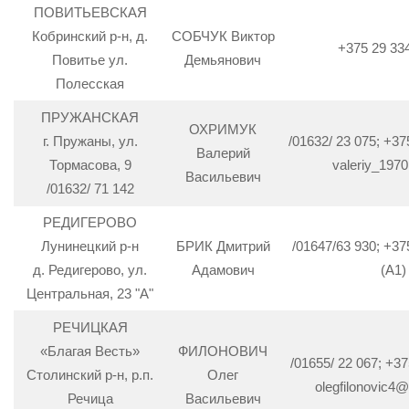
ПОВИТЬЕВСКАЯ
Кобринский р-н, д.
СОБЧУК Виктор
+375 29 33
Повитье ул.
Демьянович
Полесская
ПРУЖАНСКАЯ
ОХРИМУК
г. Пружаны, ул.
/01632/ 23 075; +37
Валерий
Тормасова, 9
valeriy_197
Васильевич
/01632/ 71 142
РЕДИГЕРОВО
Лунинецкий р-н
БРИК Дмитрий
/01647/63 930; +37
д. Редигерово, ул.
Адамович
(A1)
Центральная, 23 "А"
РЕЧИЦКАЯ
«Благая Весть»
ФИЛОНОВИЧ
/01655/ 22 067; +37
Столинский р-н, р.п.
Олег
olegfilonovic4
Речица
Васильевич