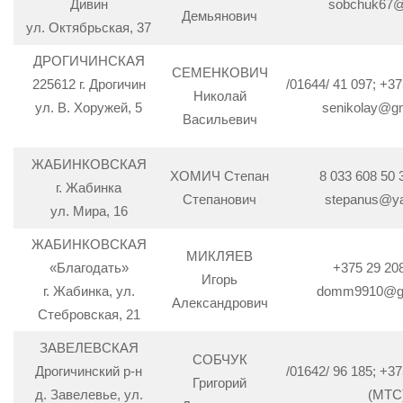
Дивин
sobchuk67@
Демьянович
ул. Октябрьская, 37
ДРОГИЧИНСКАЯ
СЕМЕНКОВИЧ
225612 г. Дрогичин
/01644/ 41 097; +37
Николай
ул. В. Хоружей, 5
senikolay@g
Васильевич
ЖАБИНКОВСКАЯ
ХОМИЧ Степан
8 033 608 50
г. Жабинка
Степанович
stepanus@ya
ул. Мира, 16
ЖАБИНКОВСКАЯ
МИКЛЯЕВ
«Благодать»
+375 29 20
Игорь
г. Жабинка, ул.
domm9910@gm
Александрович
Стебровская, 21
ЗАВЕЛЕВСКАЯ
СОБЧУК
Дрогичинский р-н
/01642/ 96 185; +37
Григорий
д. Завелевье, ул.
(МТС