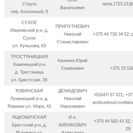
Струга
anna.1723.21@
Васильевич
пер. Колхозный, 9
СУХОЕ
ПРИПУТНЕВИЧ
Ивановский р-н, д.
Николай
+375 44 730 34 52;
Сухое
Станиславович
ул. Кунькова, 63
ТРОСТЯНИЦКАЯ
Калинка Юрий
Каменецкий р-н
Семёнович
+375 25 53
д. Тростяница
ул. Брестская, 39
ЯЗВИНСКАЯ
ДЕМИДОВИЧ
/01647/ 57 021; +37
Лунинецкий р-н, д.
Николай
ambruskevicsvetla
Язвинки ул. Мира, 43
Николаевич
ЯЦКОВИЧСКАЯ
И.о.
+375 44 582 43 32; 
Брестский р-н, д.
КИРИКОВИЧ
29
Яцковичи ул.
Александр