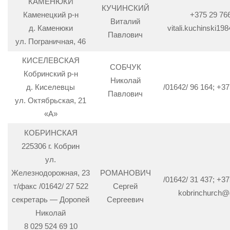
КАМЕНЮКИ
КУЧИНСКИЙ
Каменецкий р-н
+375 29 76
Виталий
д. Каменюки
vitali.kuchinski1
Павлович
ул. Пограничная, 46
КИСЕЛЕВСКАЯ
СОБЧУК
Кобринский р-н
Николай
д. Киселевцы
/01642/ 96 164; +37
Павлович
ул. Октябрьская, 21
«А»
КОБРИНСКАЯ
225306 г. Кобрин
ул.
Железнодорожная, 23
РОМАНОВИЧ
/01642/ 31 437; +37
т/факс /01642/ 27 522
Сергей
kobrinchurch@
секретарь — Доропей
Сергеевич
Николай
8 029 524 69 10