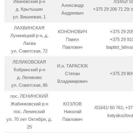
Ивановский р-н
/01652/ 5
Александр
д. Крытышин
+375 29 206 71 29; t
Андреевич
ул. Вишневая, 1
ЛАХВИНСКАЯ
КОНОНОВИЧ
+375 29 20
Лунинецкий р-н, д.
Павел
+375 29 91
Лахва
Павлович
baptist_lahva
ул. Советская, 72
ЛЕЛИКОВСКАЯ
И.о. ТАРАСЮК
Кобринский р-н
Степан
+375 29 80
д. Леликово
Владимирович
ул. Советская, 86
пос. ЛЕНИНСКИЙ
Жабинковский р-н
КОЗЛОВ
/01641/ 60 761; +37
пос. Ленинский
Николай
katyakozlov
ул. 70 лет Октября, д.
Павлович
25