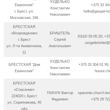
КУДЕЛЬКО
Евангелия"
+375 33 30
Константин
г. Брест, ул.
hello@gospel-h
Николаевич
Московская, 346
БРЕСТСКАЯ
«Возрождение»
БРИШТЕЛЬ
/0162/ 59 05 20; +3
г. Брест
Сергей
sergeibrishtel
ул. Л-та Акимочкина,
Анатольевич
11
КУДЕЛЬКО
БРЕСТСКАЯ "Дом
+375 33 304 01 95;
Константин
Евангелия"
house.ch
Николаевич
БРЕСТСКАЯ
«Спасение»
ТКАЧУК Виктор
spasenie.church.b
224020 г. Брест
Фадеевич
+375 29 72
ул. Скрипникова, 45
«А»