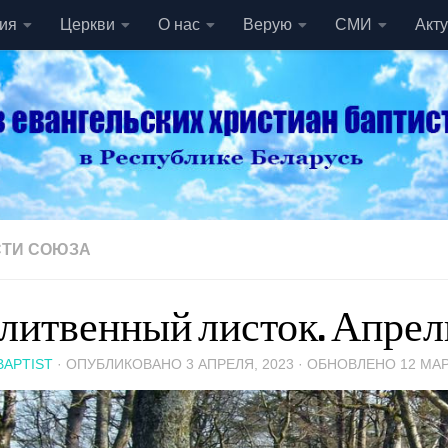
ия
Церкви
О нас
Верую
СМИ
Акт
ТИ СОЮЗА
итвенный листок. Апрель
BAPTIST
· ОПУБЛИКОВАНО
3 АПРЕЛЯ, 2023
· ОБНОВЛЕНО
12 МАР