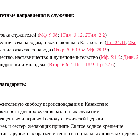
тетные направления в служении:
товка служителей (
Мф. 9:38
;
1Тим. 3:12
;
2Тим. 2:2
)
вестие всем народам, проживающим в Казахстане (
Пр. 24:11
;
2Кор
ение казахского народа (
Откр. 5:9; 15:4
;
Мф. 28:19
)
чество, наставничество и душепопечительство (
Мф. 5:1-2
;
Деян. 
подростки и молодёжь (
Втор. 6:6-7
;
Пс. 118:9
;
Пр. 22:6
)
лагодарить:
носительную свободу вероисповедания в Казахстане
зможности для проведения различных служений
священных и верных Господу служителей Церкви
атьев и сестер, желающих принять Святое водное крещение
астие зарубежных братьев и сестер в социальных проектах церкве