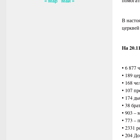
помогат
« Мар
Май »
В насто
церквей 
На 20.1
• 6 877 
• 189 це
• 168 ч
• 107 пр
• 174 дь
• 38 бр
• 903 –
• 773 –
• 2331 
• 204 Д