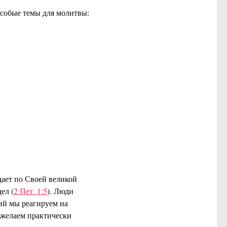
Особые темы для молитвы:
.
дает по Своей великой
ел (
2 Пет. 1:5
). Люди
жий мы реагируем на
 желаем практически