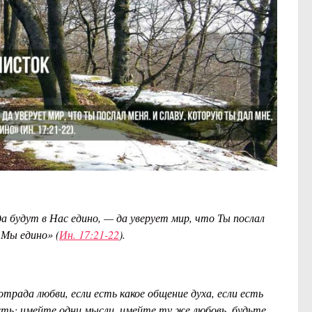
 да будут в Нас едино, — да уверует мир, что Ты послал
 Мы едино» (
Ин. 17:21-22
).
отрада любви, если
есть
какое общение духа, если
есть
сть: имейте одни мысли, имейте ту же любовь, будьте