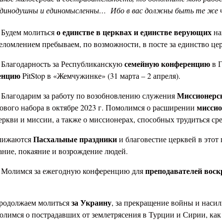
динодушны и единомысленны… Ибо в вас должны быть те же чув
о единстве в церквах и единстве верующих
дем молиться
на
еломлением пребываем, по возможности, в посте за единство цер
семейную конференцию
годарность за Республиканскую
в Г
енцию
PitStop в «Жемчужинке» (31 марта – 2 апреля).
Миссионерск
годарим за работу по возобновлению служения
миссио
ового набора в октябре 2023 г. Помолимся о расширении
еркви и миссии, а также о миссионерах, способных трудиться ср
Пасхальные праздники
ближаются
и благовестие церквей в этот
ание, покаяние и возрождение людей.
преподавателей вос
имся за ежегодную конференцию для
за Украину
лжаем молиться
, за прекращение войны и наси
олимся о пострадавших от землетрясения в Турции и Сирии, как