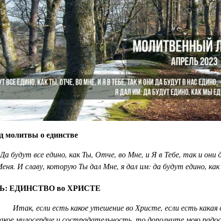
од молитвы о единстве
Да будут все едино, как Ты, Отче, во Мне, и Я в Тебе, так и они
еня. И славу, которую Ты дал Мне, я дал им: да будут едино, как
Ь: ЕДИНСТВО во ХРИСТЕ
Итак, если
есть
какое утешение во Христе, если
есть
какая 
акое милосердие и сострадательность, то дополните мою радо