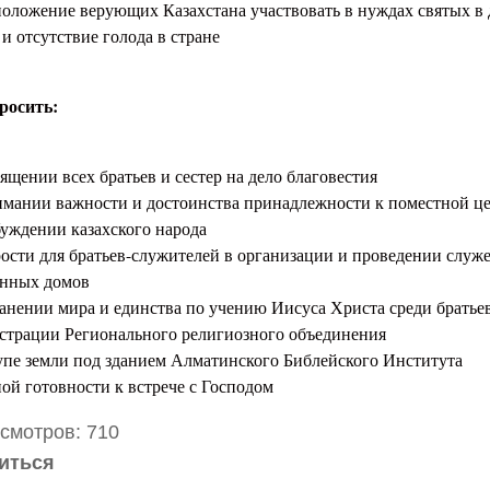
сположение верующих Казахстана участвовать в нуждах святых в 
 и отсутствие голода в стране
росить:
ящении всех братьев и сестер на дело благовестия
имании важности и достоинства принадлежности к поместной ц
буждении казахского народа
рости для братьев-служителей в организации и проведении служ
нных домов
ранении мира и единства по учению Иисуса Христа среди братьев
истрации Регионального религиозного объединения
упе земли под зданием Алматинского Библейского Института
ной готовности к встрече с Господом
смотров:
710
иться