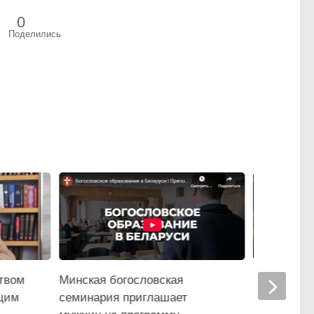
0
Поделились
твом
Минская богословская
Христос в
щим
семинария приглашает
воскрес!