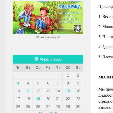
Присоед
1. Весе
2. Моло
3. Новы
"Крынiца жыцця"
4. Здоро
5. Пасх
Апрель 2023
Пн
Вт
Ср
Чт
Пт
Сб
Вс
1
2
МОЛИТ
3
4
5
6
7
8
9
Мы прос
10
11
12
13
14
15
16
щедрости
17
18
19
20
21
22
23
страдаю
24
25
26
27
28
29
30
вызовы 