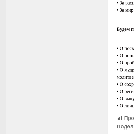
• За ра
• За мир
Будем п
• О посв
• О пон
• О про
• О муд
молитве
• О сох
• О рег
• О вык
• О лич
Про
Подел