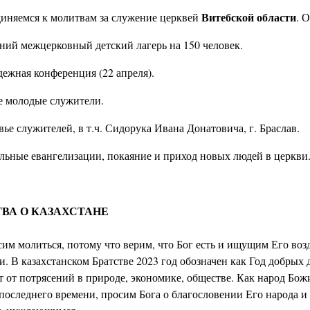
Витебской области
иняемся к молитвам за служение церквей
. 
нний межцерковный детский лагерь на 150 человек.
дежная конференция (22 апреля).
е молодые служители.
вье служителей, в т.ч. Сидорука Ивана Донатовича, г. Браслав.
альные евангелизации, покаяние и приход новых людей в церкви
ВА О КАЗАХСТАНЕ
им молиться, потому что верим, что Бог есть и ищущим Его воз
. В казахстанском Братстве 2023 год обозначен как Год добрых д
т от потрясений в природе, экономике, обществе. Как народ Бо
последнего времени, просим Бога о благословении Его народа и