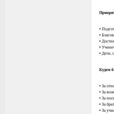
Приори
• Подго
• Благо
• Достиж
• Учени
• Дети, 
Будем б
• За от
• За во
• За по
• За бр
• За уч