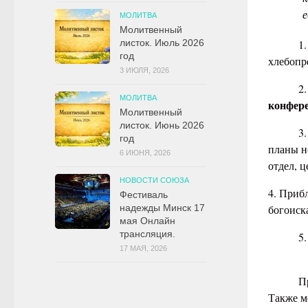
е
МОЛИТВА
Молитвенный
1. Бу
листок. Июль 2026
год
хлебопр
3 ИЮЛЯ, 2026
2. Бла
МОЛИТВА
конфер
Молитвенный
листок. Июнь 2026
3. Бла
год
планы н
6 ИЮНЯ, 2026
отдел, ц
НОВОСТИ СОЮЗА
4. При
Фестиваль
богоиск
надежды Минск 17
мая Онлайн
трансляция.
5. Мол
17 МАЯ, 2026
Продо
Также м