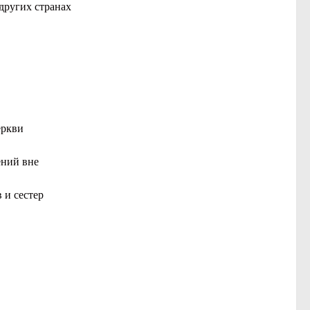
других странах
еркви
ений вне
 и сестер