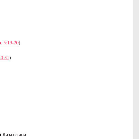
. 5:19-20
)
20:31
)
й Казахстана