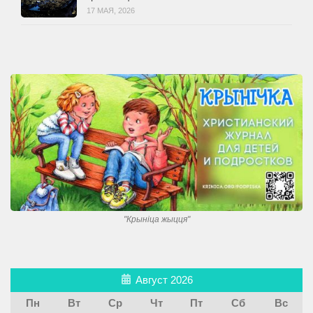
17 МАЯ, 2026
"Крынiца жыцця"
Август 2026
Пн
Вт
Ср
Чт
Пт
Сб
Вс